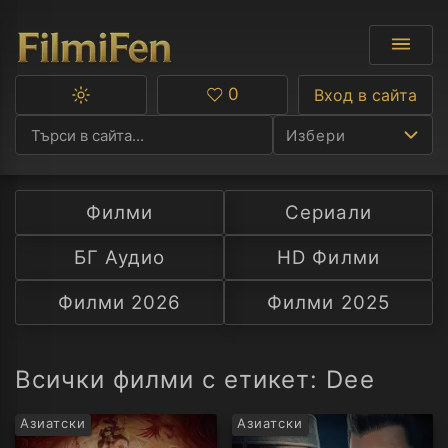
0
Вход в сайта
Превключване
Любими
между
Избери
тъмна
и
светла
тема
Филми
Сериали
Ф
БГ Аудио
HD Филми
С
Филми 2026
Филми 2025
А
Р
Всички филми с етикет: Dee
C
Азиатски
Азиатски