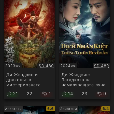
Качество:
Качество
2023
SD 480
2024
SD 480
SUB
SUB
Субтитри
Субтитри
Ди Жъндзие и
Ди Жъндзие:
драконът в
Загадката на
мистериозната
намаляващата луна
дупка
21
22
1
14
23
9
IMDb
IMDb
6.6
6.4
Азиатски
Азиатски
рейтинг:
рейти