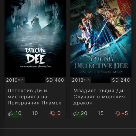
Качество:
Качество
2010
SD 480
2013
SD 240
SUB
SUB
Субтитри
Субтитри
Детектив Ди и
Младият съдия Ди:
мистерията на
Случаят с морския
Призрачния Пламък
дракон
10
10
0
20
15
-5