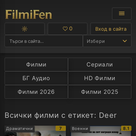
0
Вход в сайта
Превключване
Любими
между
Избери
тъмна
и
светла
тема
Филми
Сериали
Ф
БГ Аудио
HD Филми
С
Филми 2026
Филми 2025
А
Р
Всички филми с етикет: Deer
C
IMDb
IMDb
7
8.1
Драматични
Военни
рейтинг:
рейти