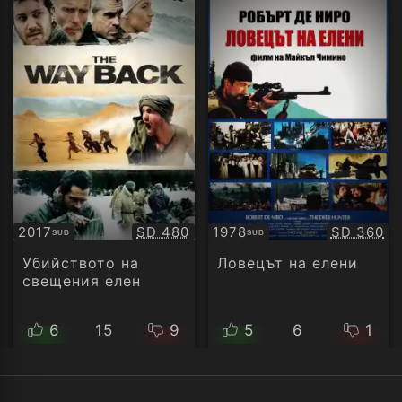
Качество:
Качество
2017
SD 480
1978
SD 360
SUB
SUB
Субтитри
Субтитри
Убийството на
Ловецът на елени
свещения елен
6
15
9
5
6
1