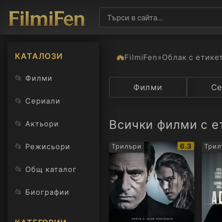
КАТАЛОЗИ
FilmiFen
»
Облак с етике
📂
Филми
Категория
Филми
Държав
Се
📂
Сериали
Всички филми с е
📂
Актьори
IMDb
📂
6.3
Режисьори
Трилъри
Трил
рейтинг:
📂
Общ каталог
📂
Биографии