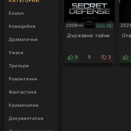
КАТЕГОРИИ
Екшън
Качество:
2008
Full HD
202
Комедийни
SUB
Субтитри
Суб
Държавни тайни
Опа
Драматични
Ужаси
3
5
2
Трилъри
онлайн
Романтични
Фантастика
Криминални
Документални