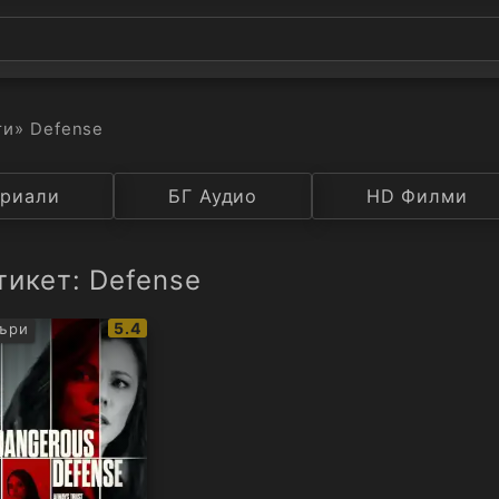
ти
» Defense
а
риали
Година
БГ Аудио
IMDB
HD Филми
Рейтинг
тикет: Defense
IMDb
5.4
ъри
рейтинг: