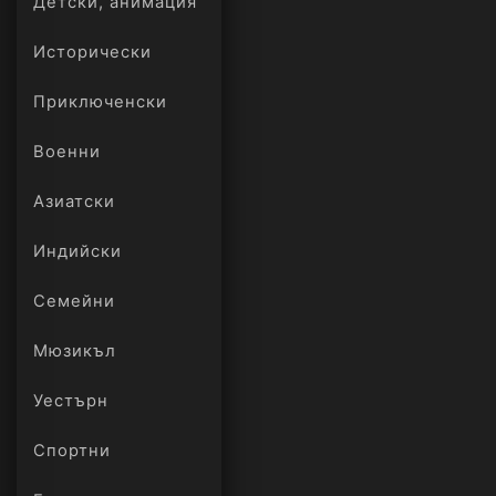
Детски, анимация
Исторически
Приключенски
Военни
Азиатски
Индийски
Семейни
Мюзикъл
Уестърн
Спортни