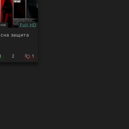
Качество:
1
Full HD
SUB
титри
сна защита
1
2
1