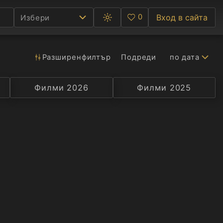
0
Вход в сайта
Избери
Превключване
Любими
между
тъмна
и
светла
Разширен
филтър
Подреди
по дата
Ф
тема
С
Филми 2026
Селекция
Превод
Филми 2025
Актьор
А
Р
C