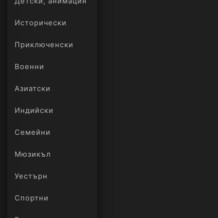
Детски, анимация
Исторически
Приключенски
Военни
Азиатски
Индийски
Семейни
Мюзикъл
Уестърн
Спортни