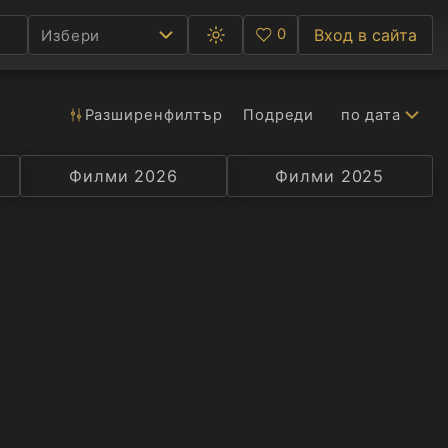
0
Вход в сайта
Избери
Превключване
Любими
между
тъмна
и
светла
Разширен
филтър
Подреди
по дата
Ф
тема
С
Филми 2026
Селекция
Превод
Филми 2025
Актьор
А
Р
C