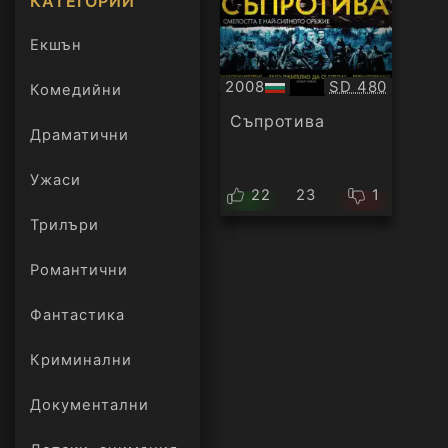
КАТЕГОРИИ
Екшън
Качество:
2008
SD 480
Комедийни
БГ
аудио
Съпротива
Драматични
Ужаси
22
23
1
Трилъри
онлайн
Романтични
Фантастика
Криминални
Документални