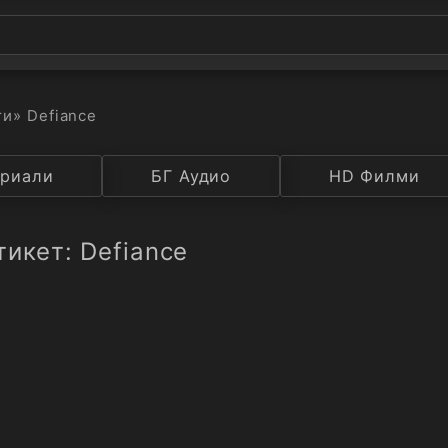
ти
» Defiance
а
риали
Година
БГ Аудио
IMDB
HD Филми
Рейтинг
тикет: Defiance