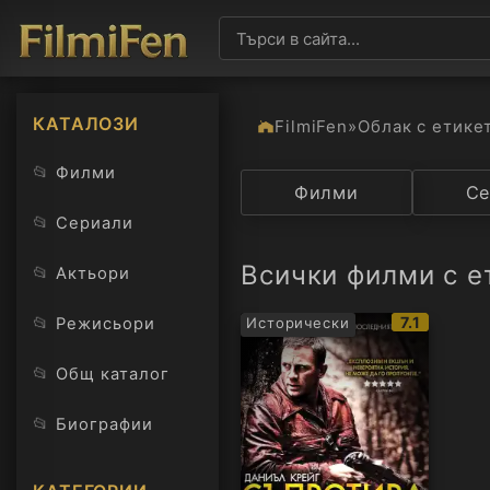
КАТАЛОЗИ
FilmiFen
»
Облак с етике
📂
Филми
Категория
Филми
Държав
Се
📂
Сериали
Всички филми с е
📂
Актьори
IMDb
📂
7.1
Режисьори
Исторически
рейтинг:
📂
Общ каталог
📂
Биографии