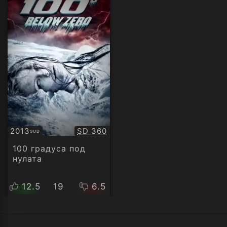
Качество:
2013
SD 360
SUB
Субтитри
100 градуса под
нулата
12.5
19
6.5