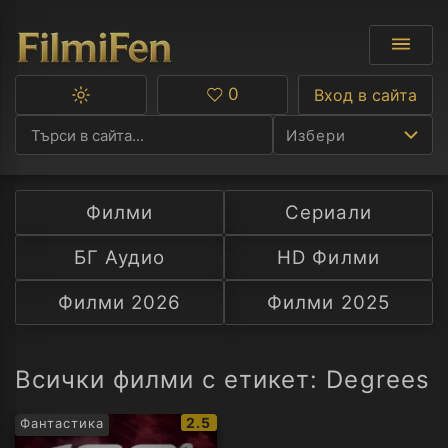
0
Вход в сайта
Превключване
Любими
между
Избери
тъмна
и
светла
тема
Филми
Сериали
Ф
БГ Аудио
HD Филми
С
Филми 2026
Филми 2025
А
Р
Всички филми с етикет: Degrees
C
IMDb
2.5
Фантастика
рейтинг: