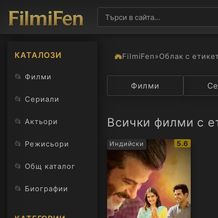
КАТАЛОЗИ
FilmiFen
»
Облак с етике
📂
Филми
Категория
Филми
Държав
Се
📂
Сериали
Всички филми с е
📂
Актьори
IMDb
📂
5.6
Режисьори
Индийски
рейтинг:
📂
Общ каталог
📂
Биографии