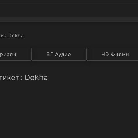
ти
» Dekha
а
риали
Година
БГ Аудио
IMDB
HD Филми
Рейтинг
тикет: Dekha