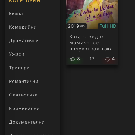
КАТЕГОРИИ
Екшън
Качество:
2019
Full HD
Комедийни
SUB
Субтитри
Когато видях
Драматични
момиче, се
почувствах така
Ужаси
8
12
4
Трилъри
онлайн
Романтични
Фантастика
Криминални
Документални