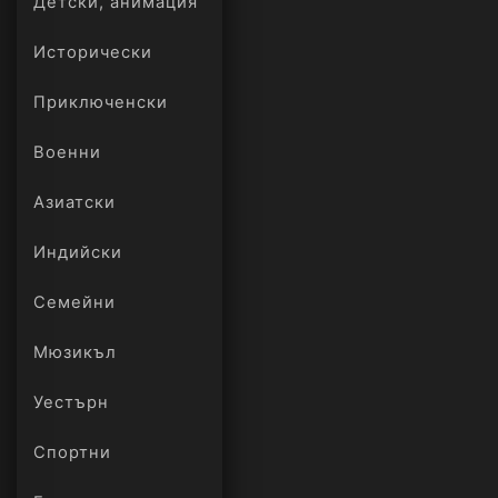
Детски, анимация
Исторически
Приключенски
Военни
Азиатски
Индийски
Семейни
Мюзикъл
Уестърн
Спортни