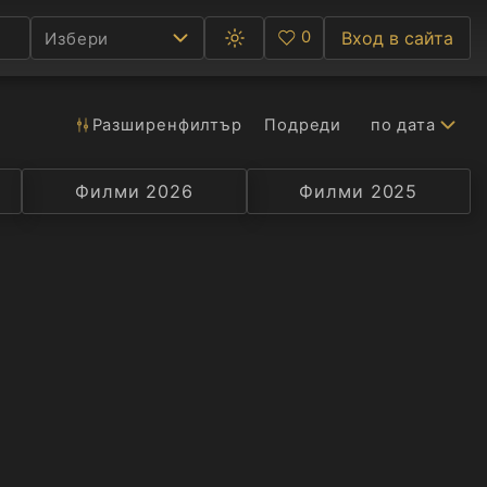
0
Вход в сайта
Избери
Превключване
Любими
между
тъмна
и
светла
Разширен
филтър
Подреди
по дата
Ф
тема
С
Филми 2026
Селекция
Превод
Филми 2025
Актьор
А
Р
C