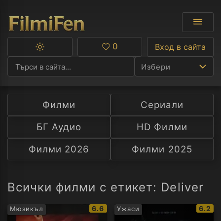
0
Вход в сайта
Превключване
Любими
между
Избери
тъмна
и
светла
тема
Филми
Сериали
Ф
БГ Аудио
HD Филми
С
Филми 2026
Филми 2025
А
Р
Всички филми с етикет: Deliver
C
IMDb
IMDb
6.6
6.2
Мюзикъл
Ужаси
рейтинг:
рейти