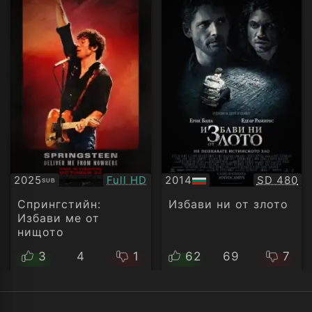
Качество:
Качество
2025
Full HD
2014
SD 480
SUB
Субтитри
БГ
аудио
Спрингстийн:
Избави ни от злото
Избави ме от
нищото
3
4
1
62
69
7