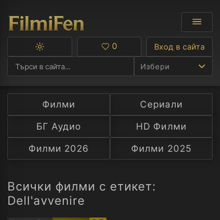
0
Вход в сайта
Превключване
Любими
между
Избери
тъмна
и
светла
тема
Филми
Сериали
Ф
БГ Аудио
HD Филми
С
Филми 2026
Филми 2025
А
Р
Всички филми с етикет:
Dell'avvenire
C