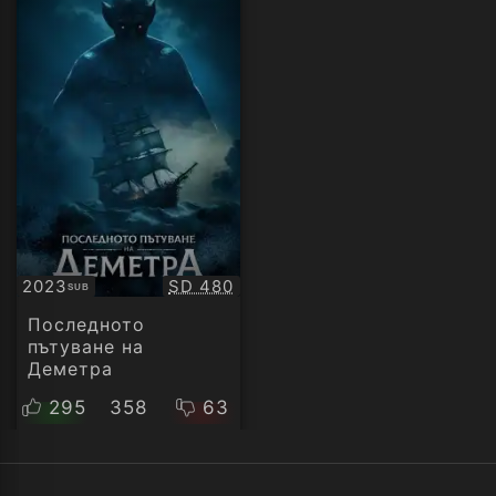
Качество:
2023
SD 480
SUB
Субтитри
Последното
пътуване на
Деметра
295
358
63