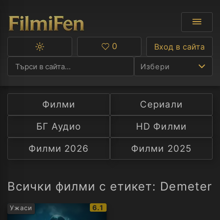
0
Вход в сайта
Превключване
Любими
между
Избери
тъмна
и
светла
тема
Филми
Сериали
Ф
БГ Аудио
HD Филми
С
Филми 2026
Филми 2025
А
Р
Всички филми с етикет: Demeter
C
IMDb
6.1
Ужаси
рейтинг: