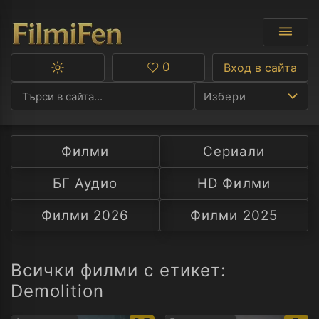
0
Вход в сайта
Превключване
Любими
между
Избери
тъмна
и
светла
тема
Филми
Сериали
Ф
БГ Аудио
HD Филми
С
Филми 2026
Филми 2025
А
Р
Всички филми с етикет:
Demolition
C