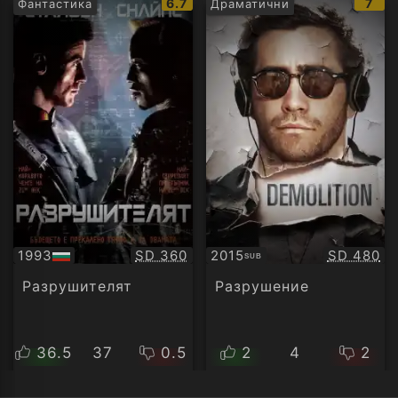
IMDb
IMD
6.7
7
Фантастика
Драматични
рейтинг:
рейт
Качество:
Качество
1993
SD 360
2015
SD 480
SUB
БГ
Субтитри
аудио
Разрушителят
Разрушение
36.5
37
0.5
2
4
2