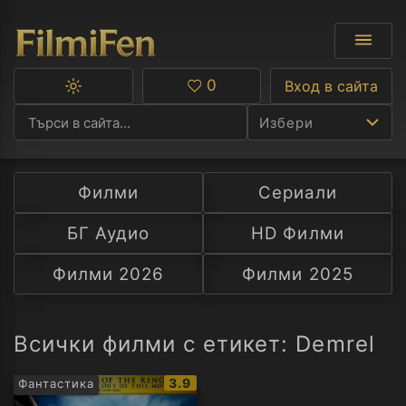
0
Вход в сайта
Превключване
Любими
между
Избери
тъмна
и
светла
тема
Филми
Сериали
Ф
БГ Аудио
HD Филми
С
Филми 2026
Филми 2025
А
Р
Всички филми с етикет: Demrel
C
IMDb
3.9
Фантастика
рейтинг: