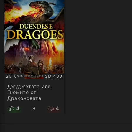
Качество:
2018
SD 480
SUB
Субтитри
Джуджетата или
Гномите от
Драконовата
планина
4
8
4