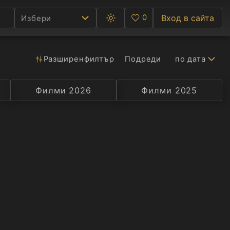
0
Вход в сайта
Избери
Превключване
Любими
между
тъмна
и
светла
Разширен
филтър
Подреди
по дата
Ф
тема
С
Филми 2026
Селекция
Превод
Филми 2025
Актьор
А
Р
C