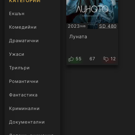
КАТЕГОРИИ
Екшън
Качество:
2023
SD 480
Комедийни
SUB
Субтитри
Луната
Драматични
Ужаси
55
67
12
Трилъри
онлайн
Романтични
Фантастика
Криминални
Документални