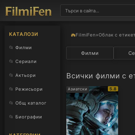
КАТАЛОЗИ
FilmiFen
»
Облак с етике
📂
Филми
Категория
Филми
Държав
Се
📂
Сериали
Всички филми с е
📂
Актьори
IMDb
📂
5.8
Режисьори
Азиатски
рейтинг:
📂
Общ каталог
📂
Биографии