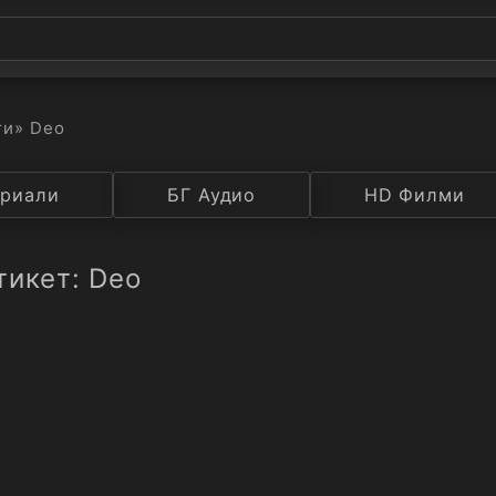
ти
» Deo
а
риали
Година
БГ Аудио
IMDB
HD Филми
Рейтинг
тикет: Deo