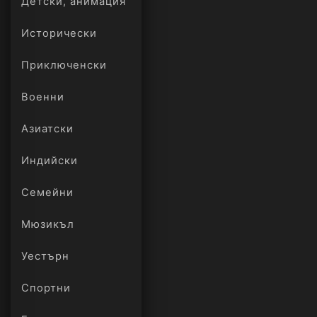
Детски, анимация
Исторически
Приключенски
Военни
Азиатски
Индийски
Семейни
Мюзикъл
Уестърн
Спортни