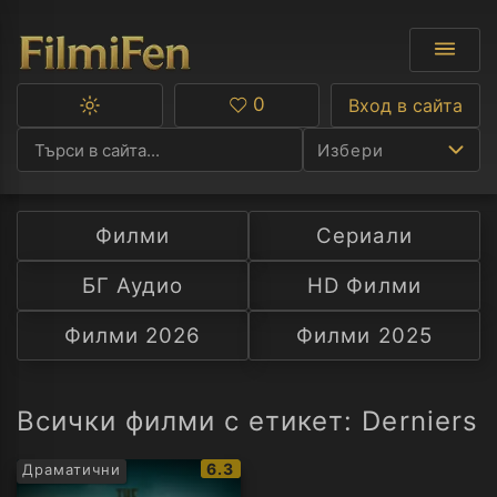
0
Вход в сайта
Превключване
Любими
между
Избери
тъмна
и
светла
тема
Филми
Сериали
Ф
БГ Аудио
HD Филми
С
Филми 2026
Филми 2025
А
Р
Всички филми с етикет: Derniers
C
IMDb
6.3
Драматични
рейтинг: