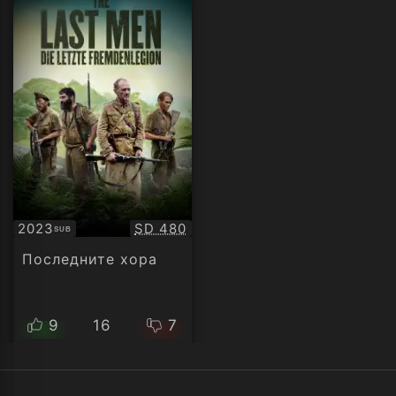
Качество:
2023
SD 480
SUB
Субтитри
Последните хора
9
16
7