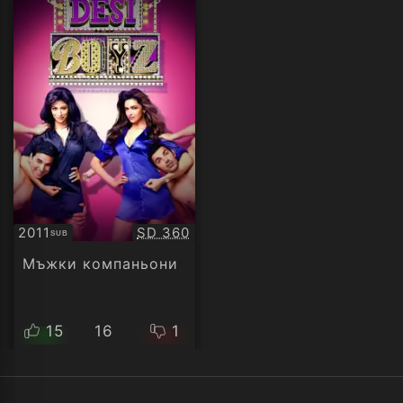
Качество:
2011
SD 360
SUB
Субтитри
Мъжки компаньони
15
16
1