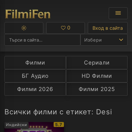
0
Вход в сайта
Превключване
Любими
между
Избери
тъмна
и
светла
тема
Филми
Сериали
Ф
БГ Аудио
HD Филми
С
Филми 2026
Филми 2025
А
Р
Всички филми с етикет: Desi
C
IMDb
5.7
Индийски
рейтинг: