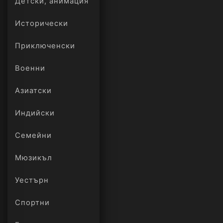
Детски, анимация
Исторически
Приключенски
Военни
Азиатски
Индийски
Семейни
Мюзикъл
Уестърн
Спортни