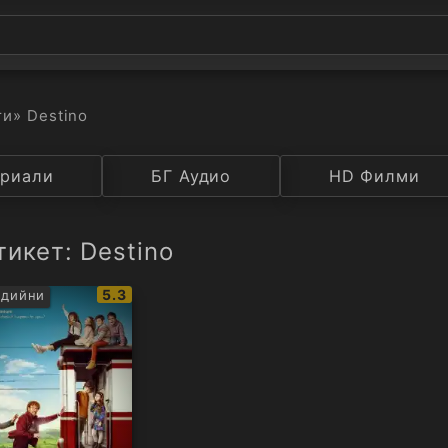
ти
» Destino
а
риали
Година
БГ Аудио
IMDB
HD Филми
Рейтинг
икет: Destino
IMDb
5.3
едийни
рейтинг: