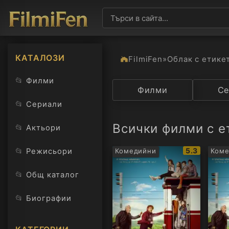
КАТАЛОЗИ
FilmiFen
»
Облак с етике
📂
Филми
Категория
Филми
Държав
Се
📂
Сериали
Всички филми с ет
📂
Актьори
IMDb
📂
5.3
Режисьори
Комедийни
Ком
рейтинг:
📂
Общ каталог
📂
Биографии