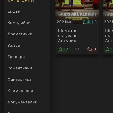
КАТЕГОРИИ
Екшън
Качество:
2021
Full HD
202
Комедийни
SUB
Субтитри
Суб
Шеметно
Ше
Драматични
пътуване:
път
Астурия
Ас
Ужаси
17
17
0
Трилъри
онлайн
Романтични
Фантастика
Криминални
Документални