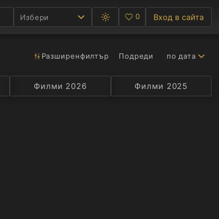
0
Вход в сайта
Избери
Превключване
Любими
между
тъмна
и
светла
Разширен
филтър
Подреди
по дата
Ф
тема
С
Филми 2026
Селекция
Превод
Филми 2025
Актьор
А
Р
C