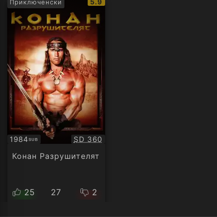
IMDb
5.9
Приключенски
рейтинг:
Качество:
1984
SD 360
SUB
Субтитри
Конан Разрушителят
25
27
2