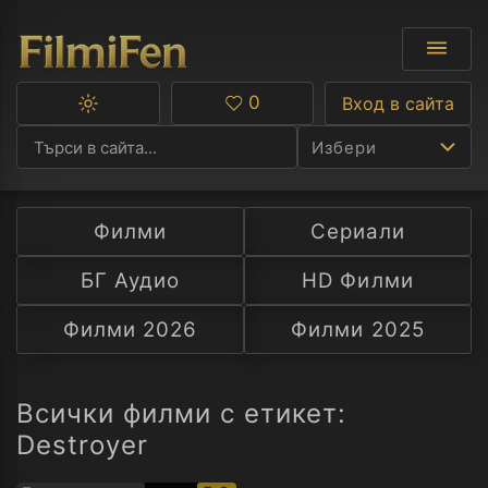
0
Вход в сайта
Превключване
Любими
между
Избери
тъмна
и
светла
тема
Филми
Сериали
Ф
БГ Аудио
HD Филми
С
Филми 2026
Филми 2025
А
Р
Всички филми с етикет:
Destroyer
C