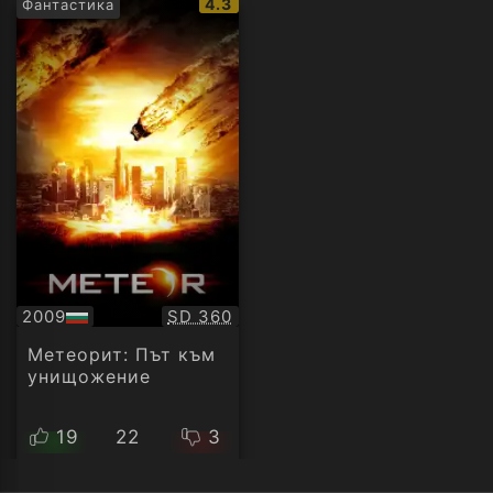
IMDb
4.3
Фантастика
рейтинг:
Качество:
2009
SD 360
БГ
аудио
Метеорит: Път към
унищожение
19
22
3