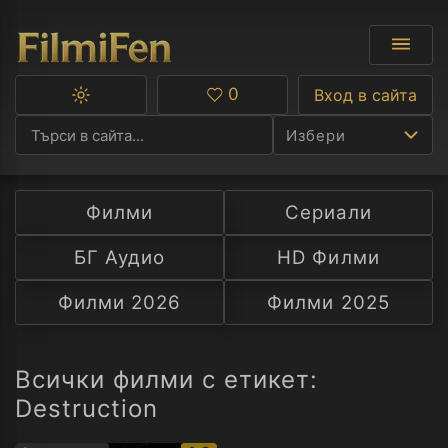
0
Вход в сайта
Превключване
Любими
между
Избери
тъмна
и
светла
тема
Филми
Сериали
Ф
БГ Аудио
HD Филми
С
Филми 2026
Филми 2025
А
Р
Всички филми с етикет:
Destruction
C