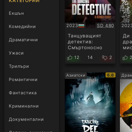
КАТЕГОРИИ
Екшън
Качество:
2023
SD 480
202
Комедийни
БГ
Суб
аудио
Танцуващият
Ди 
Драматични
детектив:
дра
Смъртоносно
ми
Ужаси
танго
дуп
12
14
2
Трилъри
онлайн
IMDb
6.6
Азиатски
Драм
Романтични
рейтинг:
Фантастика
Криминални
Документални