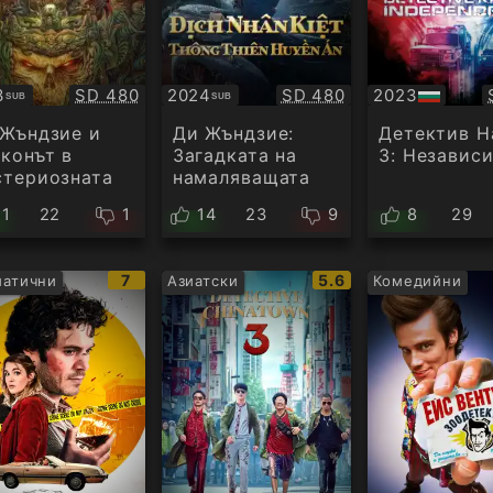
Качество:
Качество:
3
SD 480
2024
SD 480
2023
SUB
SUB
титри
Субтитри
БГ
аудио
Жъндзие и
Ди Жъндзие:
Детектив Н
конът в
Загадката на
3: Независ
стериозната
намаляващата
ка
луна
21
22
1
14
23
9
8
29
IMDb
IMDb
7
5.6
атични
Азиатски
Комедийни
рейтинг:
рейтинг: