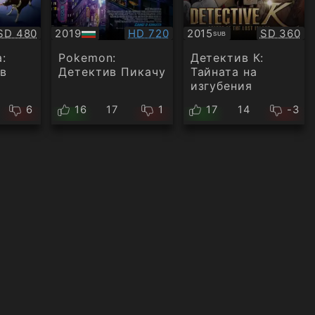
Качество:
Качество:
Качество
SD 480
2019
HD 720
2015
SD 360
SUB
БГ
Субтитри
аудио
:
Pokemon:
Детектив К:
в
Детектив Пикачу
Тайната на
изгубения
остров
6
16
17
1
17
14
-3