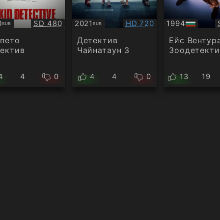
Качество:
Качество:
0
SD 480
2021
HD 720
1994
SUB
SUB
титри
Субтитри
БГ
аудио
пето
Детектив
Ейс Вентура
ектив
Чайнатаун ​​3
Зоодетекти
4
4
0
4
4
0
13
19