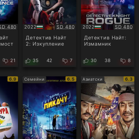
Качество:
Качество:
Качество
SD 480
2022
SD 480
2022
SD 480
БГ
БГ
аудио
аудио
айт
Детектив Найт
Детектив Найт:
имост
2: Изкупление
Измамник
21
35
42
7
30
38
8
IMDb
IMDb
IMDb
6.9
6.5
6.3
Семейни
Азиатски
рейтинг:
рейтинг:
рейти