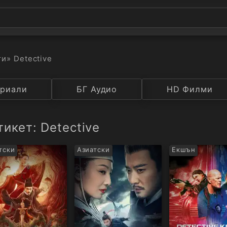
ти
» Detective
а
риали
Година
БГ Аудио
IMDB
HD Филми
Рейтинг
икет: Detective
тски
Азиатски
Екшън