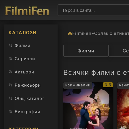
КАТАЛОЗИ
FilmiFen
»
Облак с етике
📂
Филми
Категория
Филми
Държав
Се
📂
Сериали
Всички филми с ет
📂
Актьори
IMDb
📂
6.5
Режисьори
Криминални
Азиа
рейтинг:
📂
Общ каталог
📂
Биографии