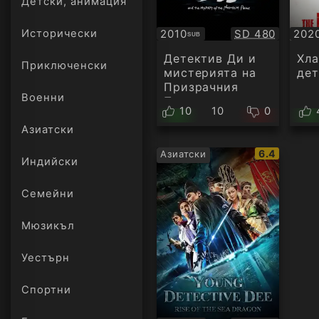
Детски, анимация
Качество:
2010
SD 480
202
Исторически
SUB
Субтитри
Суб
Детектив Ди и
Хла
Приключенски
мистерията на
дет
Призрачния
Военни
Пламък
10
10
0
Азиатски
IMDb
6.4
Азиатски
Индийски
рейтинг:
Семейни
Мюзикъл
Уестърн
Спортни