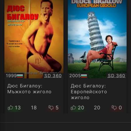
Качество:
Качество
1999
SD 360
2005
SD 360
БГ
БГ
аудио
аудио
Дюс Бигалоу:
Дюс Бигалоу:
Мъжкото жиголо
Европейското
жиголо
13
18
5
20
20
0