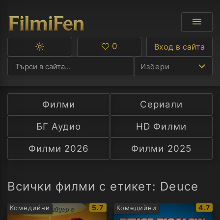
0
Вход в сайта
Превключване
Любими
между
Избери
тъмна
и
светла
тема
Филми
Сериали
Ф
БГ Аудио
HD Филми
С
Филми 2026
Филми 2025
А
Р
Всички филми с етикет: Deuce
C
IMDb
IMDb
5.7
4.7
Комедийни
Комедийни
рейтинг:
рейти