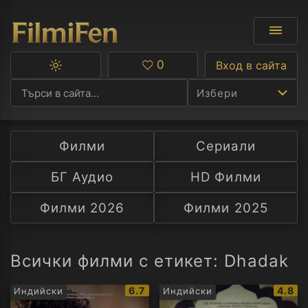
0
Вход в сайта
Превключване
Любими
между
Избери
тъмна
и
светла
тема
Филми
Сериали
Ф
БГ Аудио
HD Филми
С
Филми 2026
Филми 2025
А
Р
Всички филми с етикет: Dhadak
C
IMDb
IMDb
6.7
4.8
Индийски
Индийски
рейтинг:
рейти