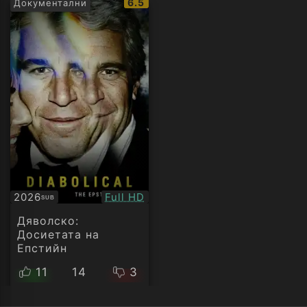
IMDb
6.5
Документални
рейтинг:
Качество:
2026
Full HD
SUB
Субтитри
Дяволско:
Досиетата на
Епстийн
11
14
3