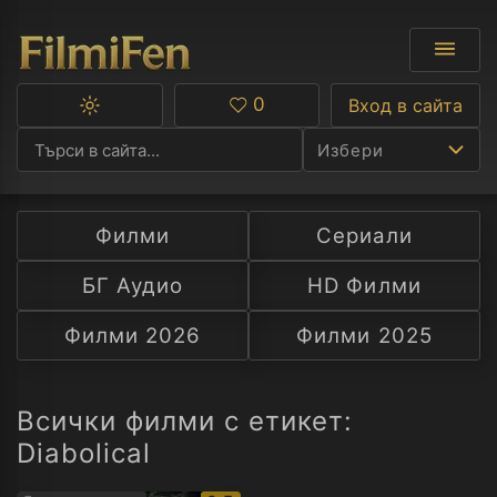
0
Вход в сайта
Превключване
Любими
между
Избери
тъмна
и
светла
тема
Филми
Сериали
Ф
БГ Аудио
HD Филми
С
Филми 2026
Филми 2025
А
Р
Всички филми с етикет:
Diabolical
C