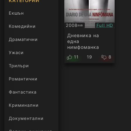
КАТЕГОРИИ
Екшън
Качество:
2008
Full HD
Комедийни
SUB
Субтитри
Дневника на
Драматични
една
нимфоманка
Ужаси
11
19
8
Трилъри
онлайн
Романтични
Фантастика
Криминални
Документални