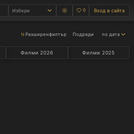
0
Вход в сайта
Избери
Превключване
Любими
между
тъмна
и
светла
Разширен
филтър
Подреди
по дата
Ф
тема
С
Филми 2026
Селекция
Превод
Филми 2025
Актьор
А
Р
C