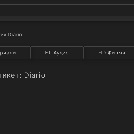
ти
» Diario
а
риали
Година
БГ Аудио
IMDB
HD Филми
Рейтинг
икет: Diario