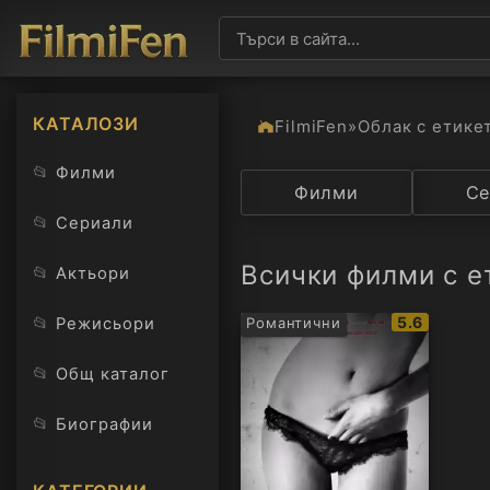
КАТАЛОЗИ
FilmiFen
»
Облак с етике
📂
Филми
Категория
Филми
Държав
Се
📂
Сериали
Всички филми с ет
📂
Актьори
IMDb
📂
5.6
Режисьори
Романтични
рейтинг:
📂
Общ каталог
📂
Биографии