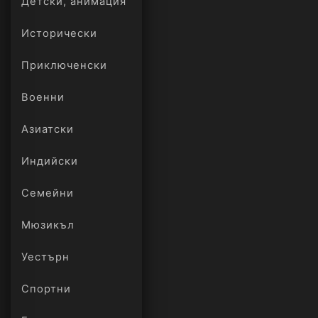
Детски, анимация
Исторически
Приключенски
Военни
Азиатски
Индийски
Семейни
Мюзикъл
Уестърн
Спортни