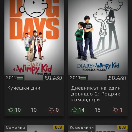
Качество:
Качество
2012
SD 480
2011
SD 480
БГ
БГ
аудио
аудио
Кучешки дни
Дневникът на един
дръндьо 2: Родрик
командори
10
10
0
14
15
1
IMDb
IMDb
6.3
6.8
Семейни
Комедийни
рейтинг:
рейти