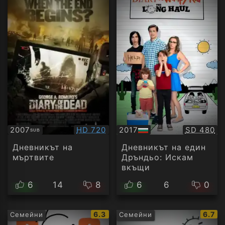
Качество:
Качество
2007
HD 720
2017
SD 480
SUB
Субтитри
БГ
аудио
Дневникът на
Дневникът на един
мъртвите
Дръндьо: Искам
вкъщи
6
14
8
6
6
0
IMDb
IMDb
6.3
6.7
Семейни
Семейни
рейтинг:
рейти