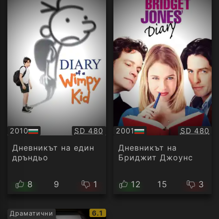
Качество:
Качество
2010
SD 480
2001
SD 480
БГ
БГ
аудио
аудио
Дневникът на един
Дневникът на
дръндьо
Бриджит Джоунс
8
9
1
12
15
3
IMDb
6.1
Драматични