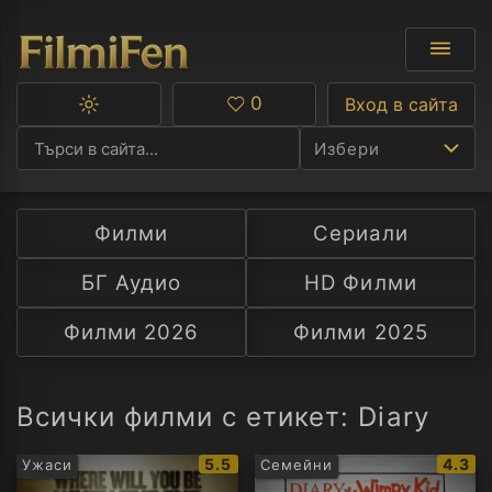
0
Вход в сайта
Превключване
Любими
между
Избери
тъмна
и
светла
тема
Филми
Сериали
Ф
БГ Аудио
HD Филми
С
Филми 2026
Филми 2025
А
Р
Всички филми с етикет: Diary
C
IMDb
IMDb
5.5
4.3
Ужаси
Семейни
рейтинг:
рейти