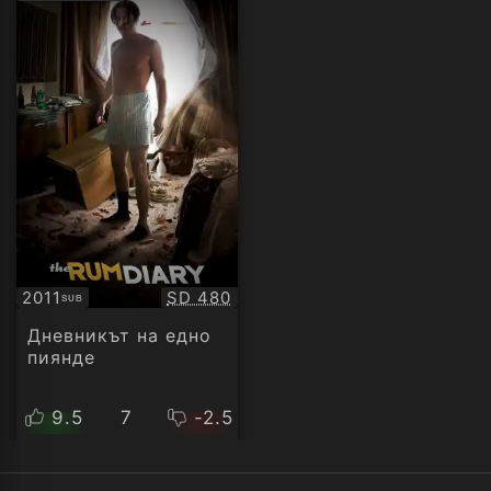
рейтинг:
Качество:
2011
SD 480
SUB
Субтитри
Дневникът на едно
пиянде
9.5
7
-2.5