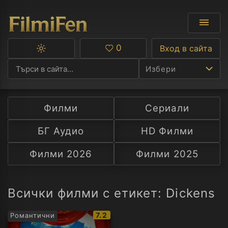
0
Вход в сайта
Превключване
Любими
между
Избери
тъмна
и
светла
тема
Филми
Сериали
Ф
БГ Аудио
HD Филми
С
Филми 2026
Филми 2025
А
Р
Всички филми с етикет: Dickens
C
IMDb
7.2
Романтични
рейтинг: