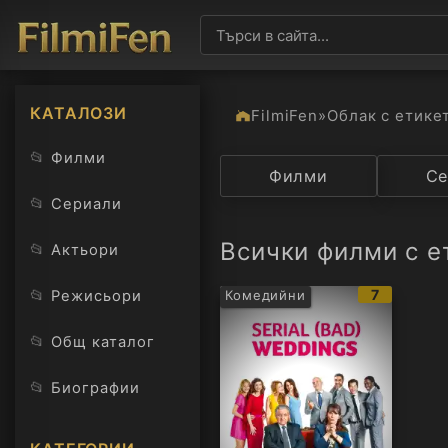
КАТАЛОЗИ
FilmiFen
»
Облак с етике
📂
Филми
Категория
Филми
Държав
Се
📂
Сериали
Всички филми с е
📂
Актьори
IMDb
📂
7
Режисьори
Комедийни
рейтинг:
📂
Общ каталог
📂
Биографии