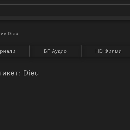
ти
» Dieu
а
риали
Година
БГ Аудио
IMDB
HD Филми
Рейтинг
тикет: Dieu