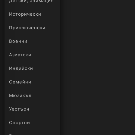
Детски, анимация
Исторически
Приключенски
Военни
Азиатски
Индийски
Семейни
Мюзикъл
Уестърн
Спортни