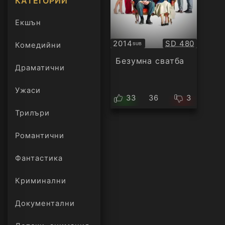
КАТЕГОРИИ
Екшън
Качество:
2014
SD 480
Комедийни
SUB
Субтитри
Безумна сватба
Драматични
Ужаси
33
36
3
Трилъри
онлайн
Романтични
Фантастика
Криминални
Документални