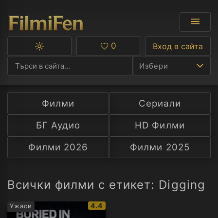
0
Вход в сайта
Превключване
Любими
между
Избери
тъмна
и
светла
тема
Филми
Сериали
Ф
БГ Аудио
HD Филми
С
Филми 2026
Филми 2025
А
Р
Всички филми с етикет: Digging
C
IMDb
4.4
Ужаси
рейтинг: