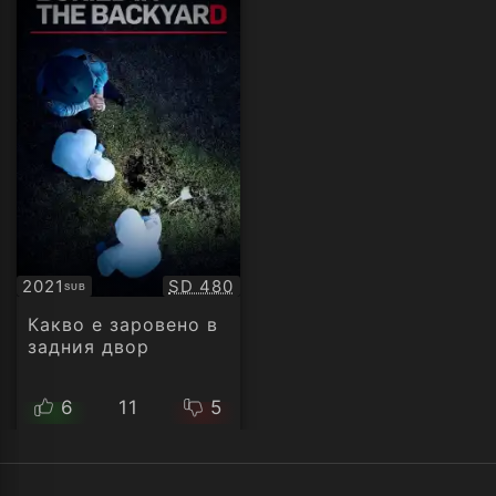
Качество:
2021
SD 480
SUB
Субтитри
Какво е заровено в
задния двор
6
11
5