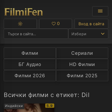
0
Вход в сайта
Превключване
Любими
между
Избери
тъмна
и
светла
тема
Филми
Сериали
Ф
БГ Аудио
HD Филми
С
Филми 2026
Филми 2025
А
Р
Всички филми с етикет: Dil
C
IMDb
5.9
Индийски
рейтинг: