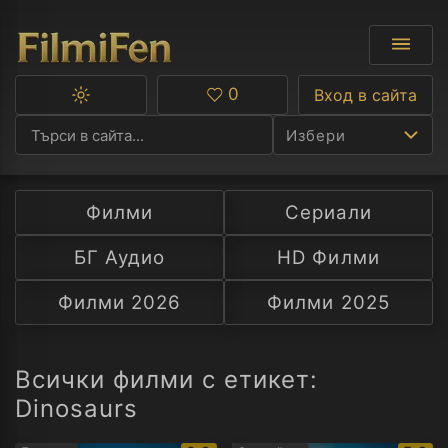
0
Вход в сайта
Превключване
Любими
между
Избери
тъмна
и
светла
тема
Филми
Сериали
Ф
БГ Аудио
HD Филми
С
Филми 2026
Филми 2025
А
Р
Всички филми с етикет:
Dinosaurs
C