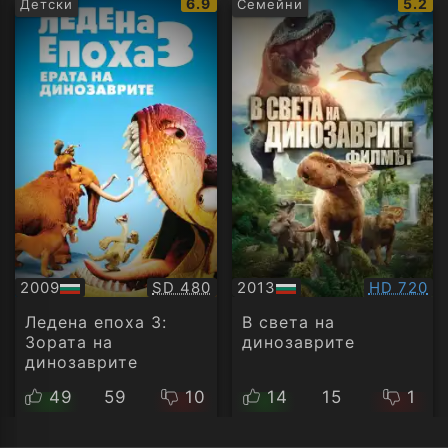
IMDb
IMDb
6.9
5.2
Детски
Семейни
рейтинг:
рейти
Качество:
Качество
2009
SD 480
2013
HD 720
БГ
БГ
аудио
аудио
Ледена епоха 3:
В света на
Зората на
динозаврите
динозаврите
49
59
10
14
15
1