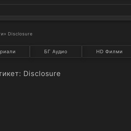
ти
» Disclosure
а
риали
Година
БГ Аудио
IMDB
HD Филми
Рейтинг
икет: Disclosure