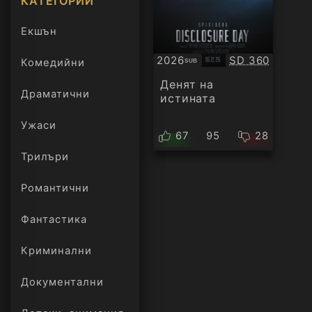
КАТЕГОРИИ
Екшън
Качество:
2026
SD 360
Комедийни
SUB
Субтитри
Денят на
Драматични
истината
Ужаси
67
95
28
Трилъри
онлайн
Романтични
Фантастика
Криминални
Документални