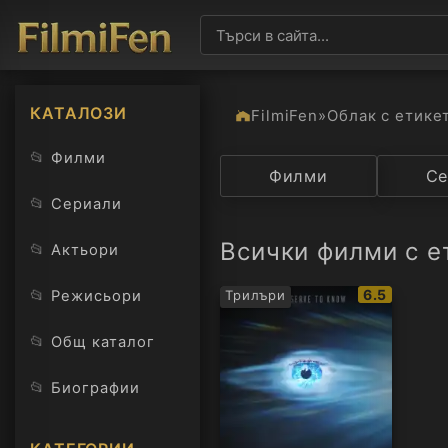
КАТАЛОЗИ
FilmiFen
»
Облак с етике
📂
Филми
Категория
Филми
Държав
Се
📂
Сериали
Всички филми с ет
📂
Актьори
IMDb
📂
6.5
Режисьори
Трилъри
рейтинг:
📂
Общ каталог
📂
Биографии