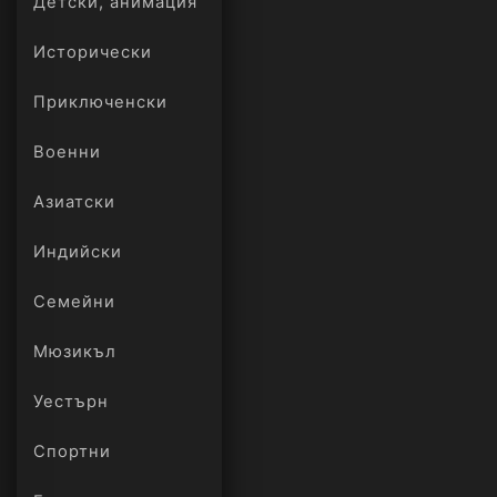
Детски, анимация
Исторически
Приключенски
Военни
Азиатски
Индийски
Семейни
Мюзикъл
Уестърн
Спортни