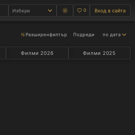
0
Вход в сайта
Избери
Превключване
Любими
между
тъмна
и
светла
Разширен
филтър
Подреди
по дата
Ф
тема
С
Филми 2026
Селекция
Превод
Филми 2025
Актьор
А
Р
C