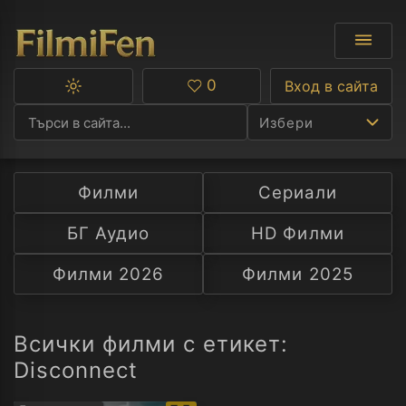
0
Вход в сайта
Превключване
Любими
между
Избери
тъмна
и
светла
тема
Филми
Сериали
Ф
БГ Аудио
HD Филми
С
Филми 2026
Филми 2025
А
Р
Всички филми с етикет:
Disconnect
C