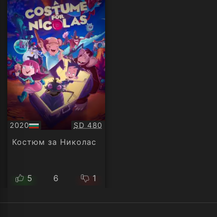
Качество:
2020
SD 480
БГ
аудио
Костюм за Николас
5
6
1