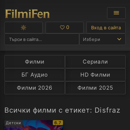
0
Вход в сайта
Превключване
Любими
между
Избери
тъмна
и
светла
тема
Филми
Сериали
Ф
БГ Аудио
HD Филми
С
Филми 2026
Филми 2025
А
Р
Всички филми с етикет: Disfraz
C
IMDb
6.7
Детски
рейтинг: