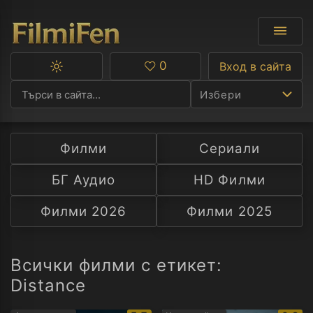
0
Вход в сайта
Превключване
Любими
между
Избери
тъмна
и
светла
тема
Филми
Сериали
Ф
БГ Аудио
HD Филми
С
Филми 2026
Филми 2025
А
Р
Всички филми с етикет:
Distance
C