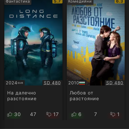
IMDb
IMDb
5.7
6.3
Фантастика
Комедийни
рейтинг:
рейти
Качество:
Качество
2024
SD 480
2010
SD 480
SUB
Субтитри
БГ
аудио
На далечно
Любов от
разстояние
разстояние
30
47
17
6
7
1