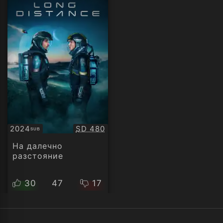
Качество:
2024
SD 480
SUB
Субтитри
На далечно
разстояние
30
47
17