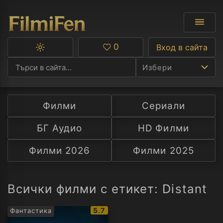
0
Вход в сайта
Превключване
Любими
между
Избери
тъмна
и
светла
тема
Филми
Сериали
Ф
БГ Аудио
HD Филми
С
Филми 2026
Филми 2025
А
Р
Всички филми с етикет: Distant
C
IMDb
5.7
Фантастика
рейтинг: