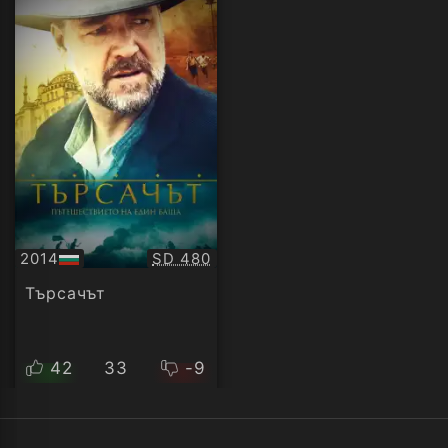
Качество:
2014
SD 480
БГ
аудио
Търсачът
42
33
-9