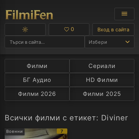
0
Вход в сайта
Превключване
Любими
между
Избери
тъмна
и
светла
тема
Филми
Сериали
Ф
БГ Аудио
HD Филми
С
Филми 2026
Филми 2025
А
Р
Всички филми с етикет: Diviner
C
IMDb
7
Военни
рейтинг: