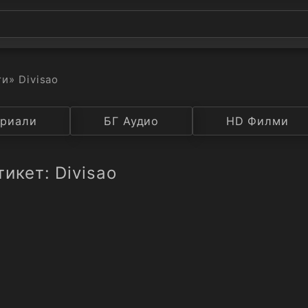
ти
» Divisao
а
риали
Година
БГ Аудио
IMDB
HD Филми
Рейтинг
икет: Divisao