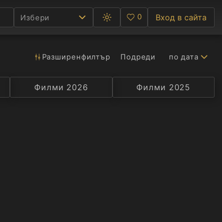
0
Вход в сайта
Избери
Превключване
Любими
между
тъмна
и
светла
Разширен
филтър
Подреди
по дата
Ф
тема
С
Филми 2026
Селекция
Превод
Филми 2025
Актьор
А
Р
C