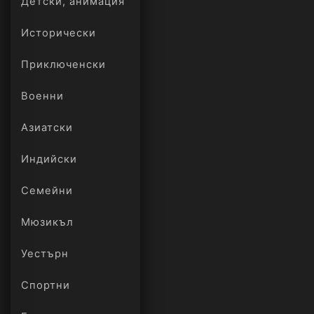
Детски, анимация
Исторически
Приключенски
Военни
Азиатски
Индийски
Семейни
Мюзикъл
Уестърн
Спортни