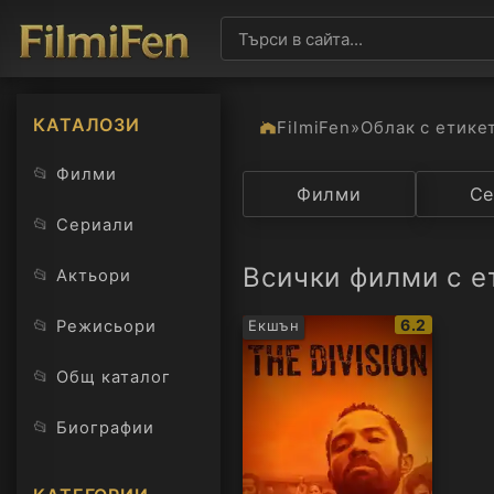
КАТАЛОЗИ
FilmiFen
»
Облак с етике
📂
Филми
Категория
Филми
Държав
Се
📂
Сериали
Всички филми с ет
📂
Актьори
IMDb
📂
6.2
Режисьори
Екшън
рейтинг:
📂
Общ каталог
📂
Биографии