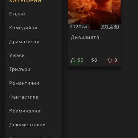
КАТЕГОРИИ
Екшън
Качество:
2020
SD 480
Комедийни
SUB
Субтитри
Дивизията
Драматични
Ужаси
50
58
8
Трилъри
онлайн
Романтични
Фантастика
Криминални
Документални