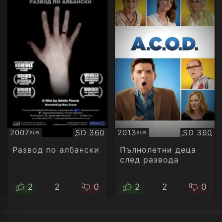
Качество:
Качество
2007
SD 360
2013
SD 360
SUB
SUB
Субтитри
Субтитри
Развод по албански
Пълнолетни деца
след развода
2
2
0
2
2
0