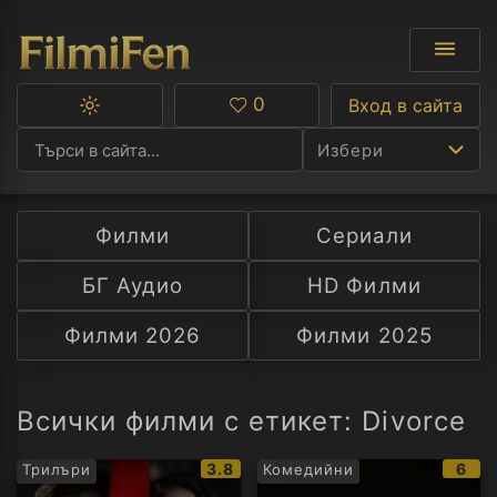
0
Вход в сайта
Превключване
Любими
между
Избери
тъмна
и
светла
тема
Филми
Сериали
Ф
БГ Аудио
HD Филми
С
Филми 2026
Филми 2025
А
Р
Всички филми с етикет: Divorce
C
IMDb
IMD
3.8
6
Трилъри
Комедийни
рейтинг:
рейт