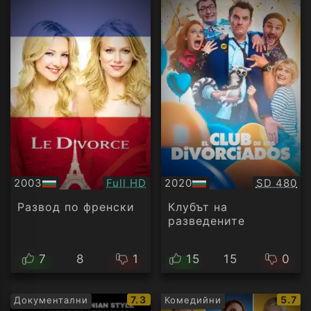
Качество:
Качество
2003
Full HD
2020
SD 480
БГ
БГ
аудио
аудио
Развод по френски
Клубът на
разведените
7
8
1
15
15
0
IMDb
IMDb
7.3
5.7
Документални
Комедийни
рейтинг:
рейти