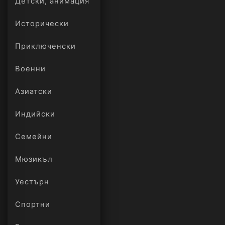
Детски, анимация
Исторически
Приключенски
Военни
Азиатски
Индийски
Семейни
Мюзикъл
Уестърн
Спортни