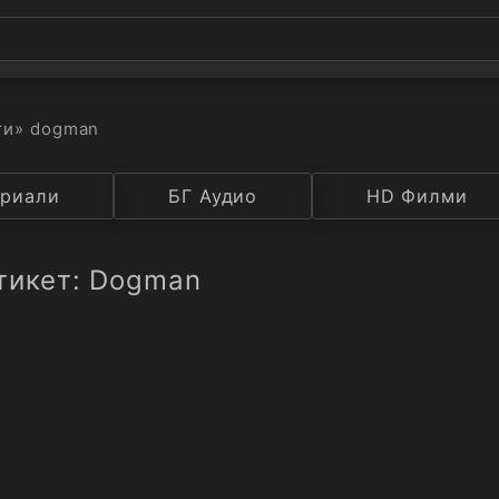
ти
» dogman
а
риали
Година
БГ Аудио
IMDB
HD Филми
Рейтинг
тикет: Dogman