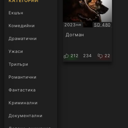
КАТЕГОРИИ
Екшън
Качество:
2023
SD 480
Комедийни
SUB
Субтитри
Догман
Драматични
Ужаси
212
234
22
Трилъри
онлайн
Романтични
Фантастика
Криминални
Документални