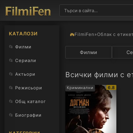
КАТАЛОЗИ
FilmiFen
»
Облак с етике
📂
Филми
Категория
Филми
Държав
Се
📂
Сериали
Всички филми с е
📂
Актьори
IMDb
📂
6.8
Режисьори
Криминални
рейтинг:
📂
Общ каталог
📂
Биографии