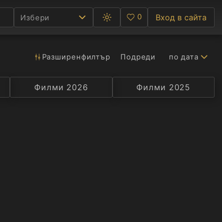
0
Вход в сайта
Избери
Превключване
Любими
между
тъмна
и
светла
Разширен
филтър
Подреди
по дата
Ф
тема
С
Филми 2026
Селекция
Превод
Филми 2025
Актьор
А
Р
C