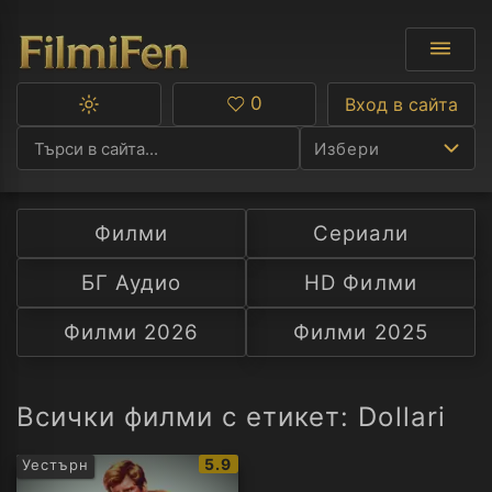
0
Вход в сайта
Превключване
Любими
между
Избери
тъмна
и
светла
тема
Филми
Сериали
Ф
БГ Аудио
HD Филми
С
Филми 2026
Филми 2025
А
Р
Всички филми с етикет: Dollari
C
IMDb
5.9
Уестърн
рейтинг: