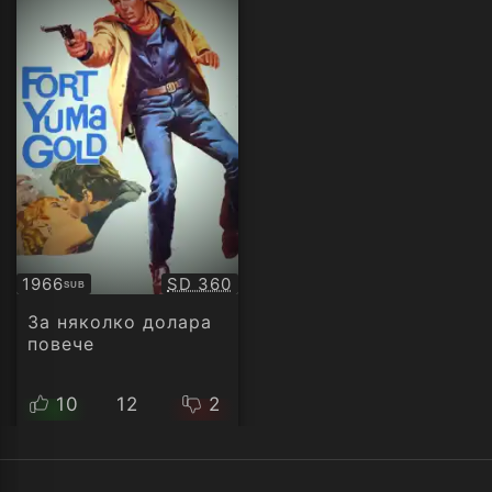
Качество:
1966
SD 360
SUB
Субтитри
За няколко долара
повече
10
12
2