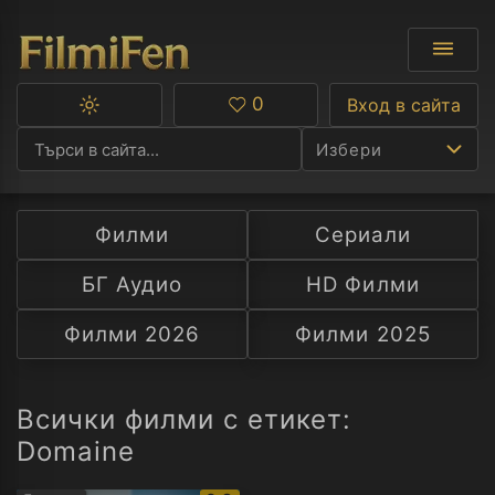
0
Вход в сайта
Превключване
Любими
между
Избери
тъмна
и
светла
тема
Филми
Сериали
Ф
БГ Аудио
HD Филми
С
Филми 2026
Филми 2025
А
Р
Всички филми с етикет:
Domaine
C