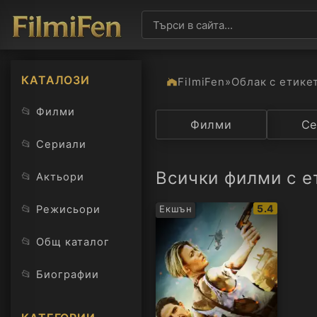
КАТАЛОЗИ
FilmiFen
»
Облак с етике
📂
Филми
Категория
Филми
Държав
Се
📂
Сериали
Всички филми с е
📂
Актьори
IMDb
📂
5.4
Режисьори
Екшън
рейтинг:
📂
Общ каталог
📂
Биографии