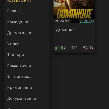
КАТЕГОРИИ
Екшън
Качество:
2024
Full HD
Комедийни
SUB
Субтитри
Доминик
Драматични
Ужаси
96
114
18
Трилъри
онлайн
Романтични
Фантастика
Криминални
Документални