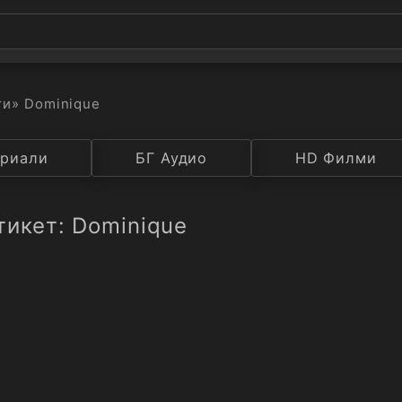
ти
» Dominique
а
риали
Година
БГ Аудио
IMDB
HD Филми
Рейтинг
тикет: Dominique