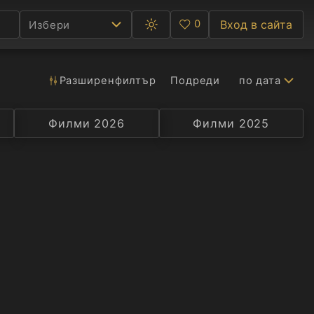
0
Вход в сайта
Избери
Превключване
Любими
между
тъмна
и
светла
Разширен
филтър
Подреди
по дата
Ф
тема
С
Филми 2026
Селекция
Превод
Филми 2025
Актьор
А
Р
C