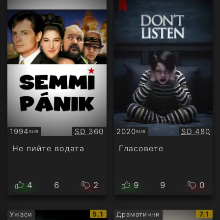
Качество:
Качество
1994
SD 360
2020
SD 480
SUB
SUB
Субтитри
Субтитри
Не пийте водата
Гласовете
4
6
2
9
9
0
IMDb
IMDb
5.1
7.1
Ужаси
Драматични