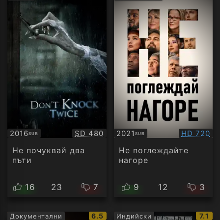
рейтинг:
рейт
Качество:
Качество
2016
SD 480
2021
HD 720
SUB
SUB
Субтитри
Субтитри
Не почуквай два
Не поглеждайте
пъти
нагоре
16
23
7
9
12
3
IMDb
IMDb
6.5
7.1
Документални
Индийски