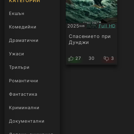
КАТЕГОРИИ
Екшън
Качество:
2025
Full HD
Комедийни
SUB
Субтитри
Спасението при
Драматични
Дунджи
Ужаси
27
30
3
Трилъри
онлайн
Романтични
Фантастика
Криминални
Документални