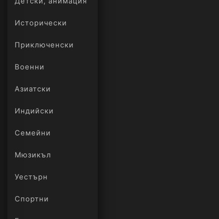
Детски, анимация
Исторически
Приключенски
Военни
Азиатски
Индийски
Семейни
Мюзикъл
Уестърн
Спортни