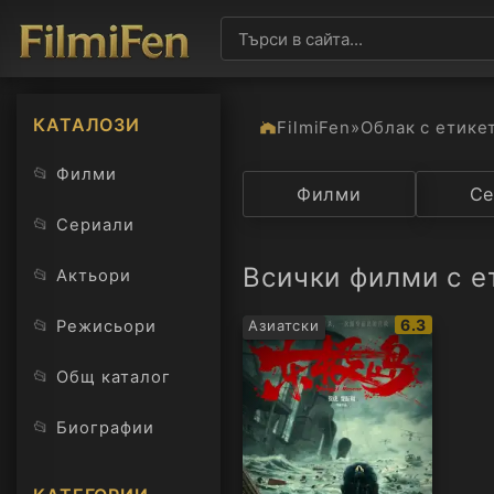
КАТАЛОЗИ
FilmiFen
»
Облак с етике
📂
Филми
Категория
Филми
Държав
Се
📂
Сериали
Всички филми с ет
📂
Актьори
IMDb
📂
6.3
Режисьори
Азиатски
рейтинг:
📂
Общ каталог
📂
Биографии