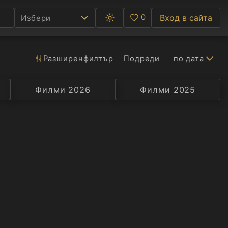
0
Вход в сайта
Избери
Превключване
Любими
между
тъмна
и
светла
Разширен
филтър
Подреди
по дата
Ф
тема
С
Филми 2026
Селекция
Превод
Филми 2025
Актьор
А
Р
C