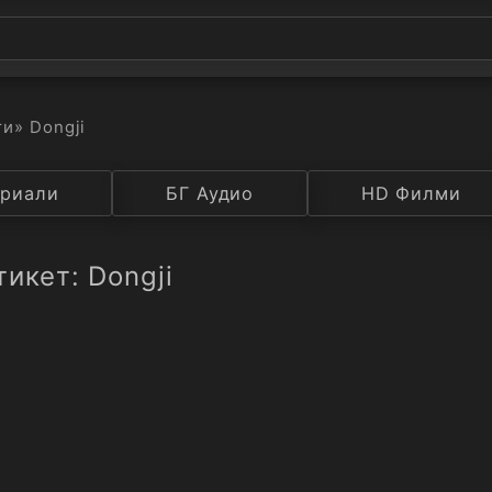
ти
» Dongji
а
риали
Година
БГ Аудио
IMDB
HD Филми
Рейтинг
икет: Dongji