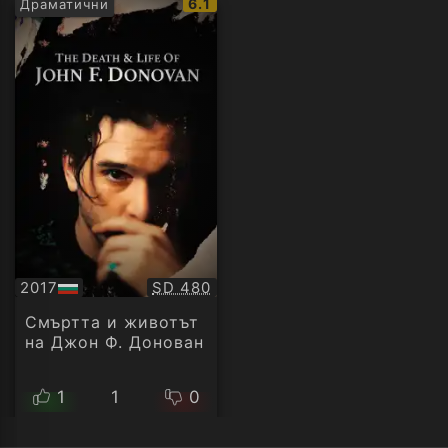
IMDb
6.1
Драматични
рейтинг:
Качество:
2017
SD 480
БГ
аудио
Смъртта и животът
на Джон Ф. Донован
1
1
0