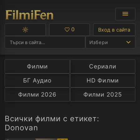
0
Вход в сайта
Превключване
Любими
между
Избери
тъмна
и
светла
тема
Филми
Сериали
Ф
БГ Аудио
HD Филми
С
Филми 2026
Филми 2025
А
Р
Всички филми с етикет:
Donovan
C