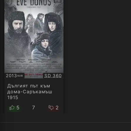
Качество:
2013
SD 360
SUB
Субтитри
Дългият път към
дома-Саръкамъш
1915
5
7
2