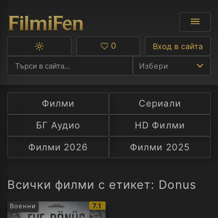
0
Вход в сайта
Превключване
Любими
между
Избери
тъмна
и
светла
тема
Филми
Сериали
Ф
БГ Аудио
HD Филми
С
Филми 2026
Филми 2025
А
Р
Всички филми с етикет: Donus
C
IMDb
7.1
Военни
рейтинг: