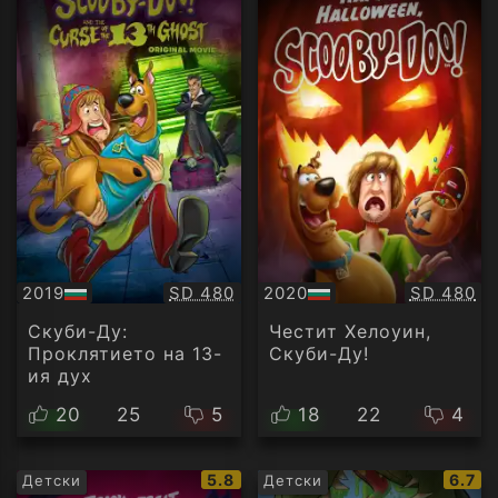
Качество:
Качество
2019
SD 480
2020
SD 480
БГ
БГ
аудио
аудио
Скуби-Ду:
Честит Хелоуин,
Проклятието на 13-
Скуби-Ду!
ия дух
20
25
5
18
22
4
IMDb
IMDb
5.8
6.7
Детски
Детски
рейтинг:
рейти