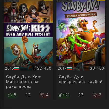
рейтинг:
рейти
Качество:
Качество
2015
SD 480
2017
SD 480
БГ
БГ
аудио
аудио
Скуби-Ду и Кис:
Скуби-Ду и
Мистерията на
призрачният каубой
рокендрола
8
12
4
21
23
2