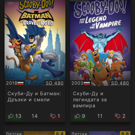
рейтинг:
рейти
Качество:
Качество
2018
SD 480
2003
SD 480
БГ
БГ
аудио
аудио
Скуби-Ду и Батман:
Скуби-Ду и
Дръзки и смели
легендата за
вампира
13
14
1
9
11
2
IMDb
IMDb
6.4
6.6
Детски
Детски