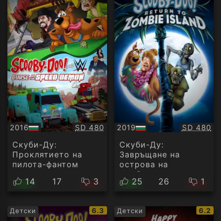
Качество:
Качество
2016
SD 480
2019
SD 480
БГ
БГ
аудио
аудио
Скуби-Ду:
Скуби-Ду:
Проклятието на
Завръщане на
пилота-фантом
острова на
зомбитата
14
17
3
25
26
1
IMDb
IMDb
6.3
6.2
Детски
Детски
рейтинг:
рейти