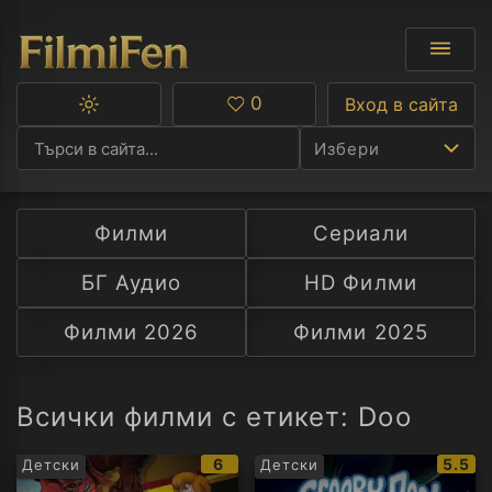
0
Вход в сайта
Превключване
Любими
между
Избери
тъмна
и
светла
тема
Филми
Сериали
Ф
БГ Аудио
HD Филми
С
Филми 2026
Филми 2025
А
Р
Всички филми с етикет: Doo
C
IMDb
IMDb
6
5.5
Детски
Детски
рейтинг:
рейти