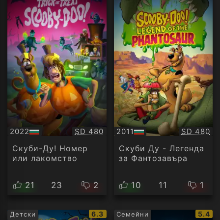
Качество:
Качество
2022
SD 480
2011
SD 480
БГ
БГ
аудио
аудио
Скуби-Ду! Номер
Скуби Ду - Легенда
или лакомство
за Фантозавъра
21
23
2
10
11
1
IMDb
IMDb
6.3
5.4
Детски
Семейни