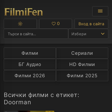
0
Вход в сайта
Превключване
Любими
между
Избери
тъмна
и
светла
тема
Филми
Сериали
Ф
БГ Аудио
HD Филми
С
Филми 2026
Филми 2025
А
Р
Всички филми с етикет:
Doorman
C