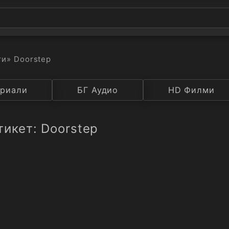
ти
» Doorstep
а
риали
Година
БГ Аудио
IMDB
HD Филми
Рейтинг
тикет: Doorstep