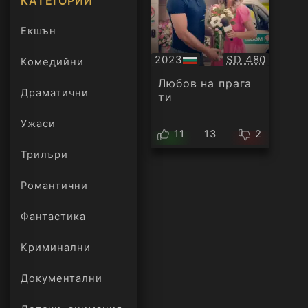
КАТЕГОРИИ
Екшън
Качество:
2023
SD 480
Комедийни
БГ
аудио
Любов на прага
Драматични
ти
Ужаси
11
13
2
Трилъри
онлайн
Романтични
Фантастика
Криминални
Документални