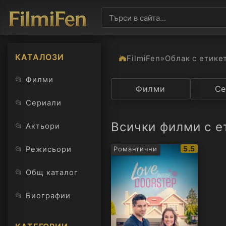
КАТАЛОЗИ
FilmiFen
»
Облак с етике
📂
Филми
Категория
Филми
Държав
Се
📂
Сериали
Всички филми с е
📂
Актьори
IMDb
📂
5.5
Режисьори
Романтични
рейтинг:
📂
Общ каталог
📂
Биографии