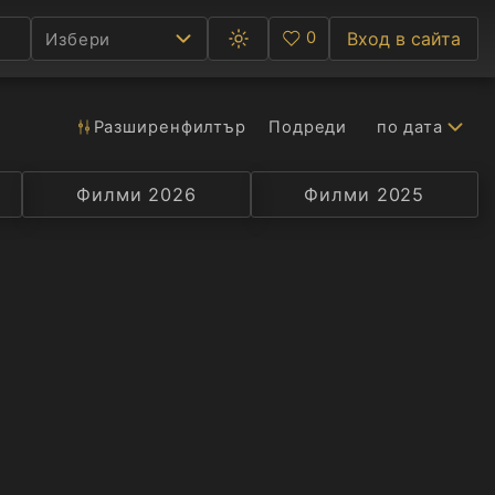
0
Вход в сайта
Избери
Превключване
Любими
между
тъмна
и
светла
Разширен
филтър
Подреди
по дата
Ф
тема
С
Филми 2026
Селекция
Превод
Филми 2025
Актьор
А
Р
C