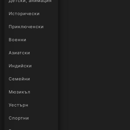
Детски, анимация
Исторически
Приключенски
Военни
Азиатски
Индийски
Семейни
Мюзикъл
Уестърн
Спортни