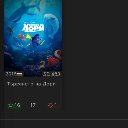
Качество:
2016
SD 480
БГ
аудио
Търсенето на Дори
16
17
1