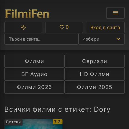
0
Вход в сайта
Превключване
Любими
между
Избери
тъмна
и
светла
тема
Филми
Сериали
Ф
БГ Аудио
HD Филми
С
Филми 2026
Филми 2025
А
Р
Всички филми с етикет: Dory
C
IMDb
7.2
Детски
рейтинг: