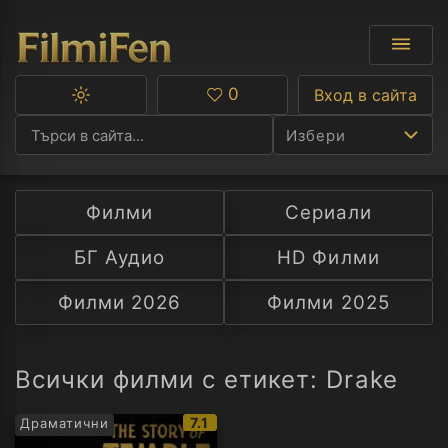
0
Вход в сайта
Превключване
Любими
между
Избери
тъмна
и
светла
тема
Филми
Сериали
Ф
БГ Аудио
HD Филми
С
Филми 2026
Филми 2025
А
Р
Всички филми с етикет: Drake
C
IMDb
7.1
Драматични
рейтинг: