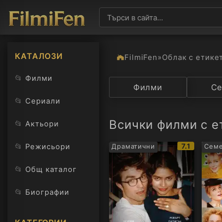
КАТАЛОЗИ
FilmiFen
»
Облак с етике
📂
Филми
Категория
Филми
Държав
Се
📂
Сериали
Всички филми с е
📂
Актьори
IMDb
📂
7.1
Режисьори
Драматични
Сем
рейтинг:
📂
Общ каталог
📂
Биографии