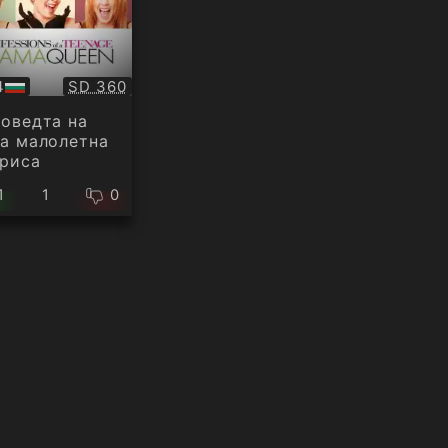
Качество:
4
SD 360
ио
оведта на
а малолетна
риса
1
1
0