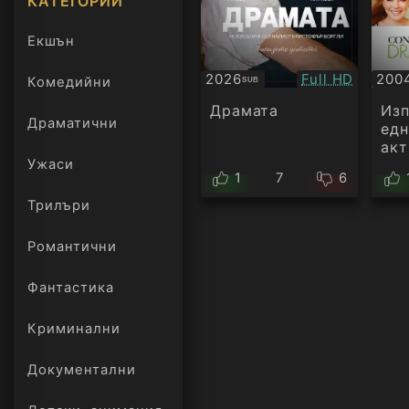
КАТЕГОРИИ
Екшън
Качество:
2026
Full HD
200
Комедийни
SUB
Субтитри
БГ
ауд
Драмата
Изп
Драматични
едн
акт
Ужаси
1
7
6
Трилъри
онлайн
Романтични
Фантастика
Криминални
Документални