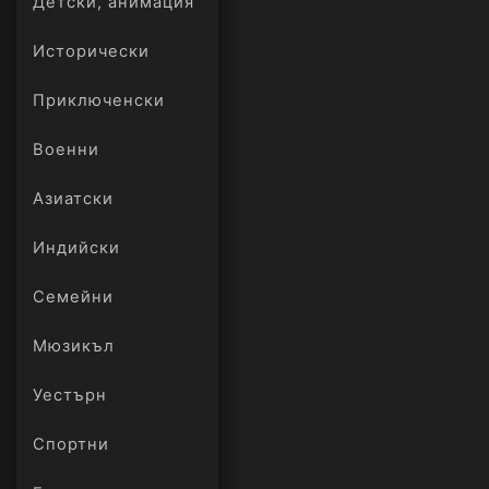
Детски, анимация
Исторически
Приключенски
Военни
Азиатски
Индийски
Семейни
Мюзикъл
Уестърн
Спортни