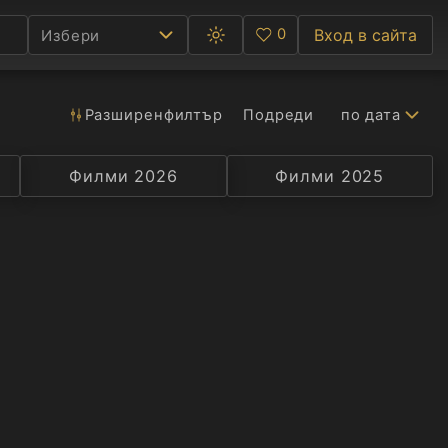
0
Вход в сайта
Избери
Превключване
Любими
между
тъмна
и
светла
Разширен
филтър
Подреди
по дата
Ф
тема
С
Филми 2026
Селекция
Превод
Филми 2025
Актьор
А
Р
C